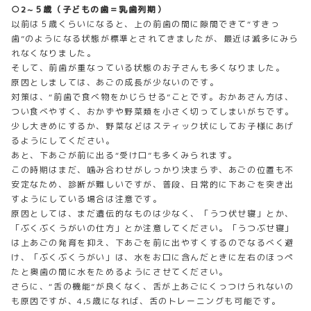
○2~５歳（子どもの歯＝乳歯列期）
以前は５歳くらいになると、上の前歯の間に隙間できて“すきっ
歯”のようになる状態が標準とされてきましたが、最近は滅多にみら
れなくなりました。
そして、前歯が重なっている状態のお子さんも多くなりました。
原因としましては、あごの成長が少ないのです。
対策は、“前歯で食べ物をかじらせる”ことです。おかあさん方は、
つい食べやすく、おかずや野菜類を小さく切ってしまいがちです。
少し大きめにするか、野菜などはスティック状にしてお子様にあげ
るようにしてください。
あと、下あごが前に出る“受け口”も多くみられます。
この時期はまだ、噛み合わせがしっかり決まらず、あごの位置も不
安定なため、診断が難しいですが、普段、日常的に下あごを突き出
すようにしている場合は注意です。
原因としては、まだ遺伝的なものは少なく、「うつ伏せ寝」とか、
「ぶくぶくうがいの仕方」とか注意してください。「うつぶせ寝」
は上あごの発育を抑え、下あごを前に出やすくするのでなるべく避
け、「ぶくぶくうがい」は、水をお口に含んだときに左右のほっぺ
たと奥歯の間に水をためるようにさせてください。
さらに、“舌の機能”が良くなく、舌が上あごにくっつけられないの
も原因ですが、4,5歳になれば、舌のトレーニングも可能です。