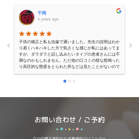
千岡
4 years ago
‹
›
子供の矯正と私も虫歯で通いました。先生の説明はわか
り易くハキハキした方で気さくな感じが私にはあってま
すが、ダラダラと話し込みたいタイプの患者さんには不
満なのかもしれません。ただ他の口コミの様な怒鳴った
り高圧的な態度をとられた所などは見たことがないので
不思議です。気さくで声が大きい元気な感じがお医者さ
んぽくないからですかね。料金もかなり抑え目で腕もい
いのでいつも混んでいて、先生は飛び回って診察してい
ますが、歯科助手の方が付きっきりお話を聞いてくださ
います。私がかかった時の歯科助手の方はかなり知識が
豊富で先生に聞かなくても疑問は解消されていました
よ。下の歯がかなりガタガタしていた娘の歯は抜歯無し
でとても自然に綺麗になり本当に大満足です。先生が忙
お問い合わせ / ご予約
しい事を理解して、人気があり混んでいる事も我慢出来
る方は是非利用してみるといいと思います。
立川の矯正歯科なら近藤歯科クリニックへ