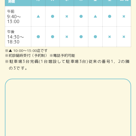
時間
午前
9:40～
▲
▲
13:00
午後
14:30～
18:30
※▲ 10:00～13:00迄です
※初診随時受付（予約制） ※電話予約可能
※駐車場3台完備(1台増設して駐車場3台)従来の番号1，2の隣
の3です。