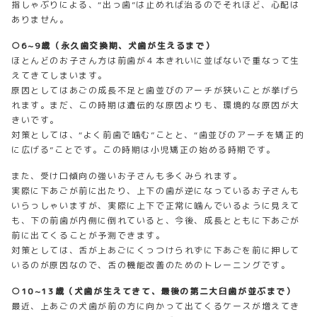
指しゃぶりによる、“出っ歯”は止めれば治るのでそれほど、心配は
ありません。
○6~9歳（永久歯交換期、犬歯が生えるまで）
ほとんどのお子さん方は前歯が４本きれいに並ばないで重なって生
えてきてしまいます。
原因としてはあごの成長不足と歯並びのアーチが狭いことが挙げら
れます。まだ、この時期は遺伝的な原因よりも、環境的な原因が大
きいです。
対策としては、“よく前歯で噛む”ことと、“歯並びのアーチを矯正的
に広げる”ことです。この時期は小児矯正の始める時期です。
また、受け口傾向の強いお子さんも多くみられます。
実際に下あごが前に出たり、上下の歯が逆になっているお子さんも
いらっしゃいますが、実際に上下で正常に噛んでいるように見えて
も、下の前歯が内側に倒れていると、今後、成長とともに下あごが
前に出てくることが予測できます。
対策としては、舌が上あごにくっつけられずに下あごを前に押して
いるのが原因なので、舌の機能改善のためのトレーニングです。
○10~13歳（犬歯が生えてきて、最後の第二大臼歯が並ぶまで）
最近、上あごの犬歯が前の方に向かって出てくるケースが増えてき