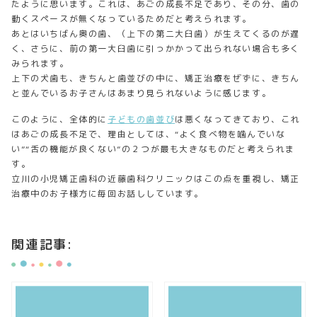
たように思います。これは、あごの成長不足であり、その分、歯の
動くスペースが無くなっているためだと考えられます。
あとはいちばん奥の歯、（上下の第二大臼歯）が生えてくるのが遅
く、さらに、前の第一大臼歯に引っかかって出られない場合も多く
みられます。
上下の犬歯も、きちんと歯並びの中に、矯正治療をぜずに、きちん
と並んでいるお子さんはあまり見られないように感じます。
このように、全体的に
子どもの歯並び
は悪くなってきており、これ
はあごの成長不足で、理由としては、“よく食べ物を噛んでいな
い”“舌の機能が良くない”の２つが最も大きなものだと考えられま
す。
立川の小児矯正歯科の近藤歯科クリニックはこの点を重視し、矯正
治療中のお子様方に毎回お話ししています。
関連記事: