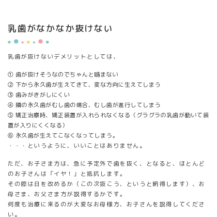
乳歯がなかなか抜けない
乳歯が抜けないデメリットとしては、
① 歯が抜けそうなのでちゃんと噛まない
② 下から永久歯が生えてきて、変な方向に生えてしまう
③ 歯みがきがしにくい
④ 隣の永久歯がむし歯の場合、むし歯が進行してしまう
⑤ 矯正治療時、矯正装置が入れられなくなる（グラグラの乳歯が動いて装
置が入りにくくなる）
⑥ 永久歯が生えてこなくなってしまう。
・・・というように、いいことはありません。
ただ、お子さま方は、急に予定外で歯を抜く、となると、ほとんど
のお子さんは「イヤ！」と抵抗します。
その際は日を改めるか（この次抜こう、というと納得します）、お
母さま、お父さま方が説得するかです。
何度も治療に来るのが大変なお母様方、お子さんを説得してくださ
い。