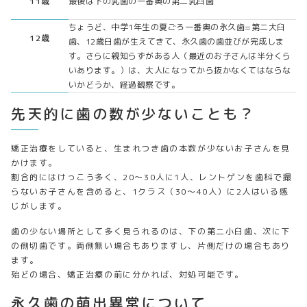
11歳
最後は下の乳歯の一番奥の第二乳臼歯
ちょうど、中学1年生の夏ごろ一番奥の永久歯=第二大臼
12歳
歯、12歳臼歯が生えてきて、永久歯の歯並びが完成しま
す。さらに親知らずがある人（最近のお子さんは半分くら
いあります。）は、大人になってから抜かなくてはならな
いかどうか、経過観察です。
先天的に歯の数が少ないことも？
矯正治療をしていると、生まれつき歯の本数が少ないお子さんを見
かけます。
割合的にはけっこう多く、20〜30人に1人、レントゲンを歯科で撮
らないお子さんを含めると、1クラス（30〜40人）に2人はいる感
じがします。
歯の少ない場所として多く見られるのは、下の第二小臼歯、次に下
の側切歯です。両側無い場合もありますし、片側だけの場合もあり
ます。
殆どの場合、矯正治療の前に分かれば、対処可能です。
永久歯の萌出異常について