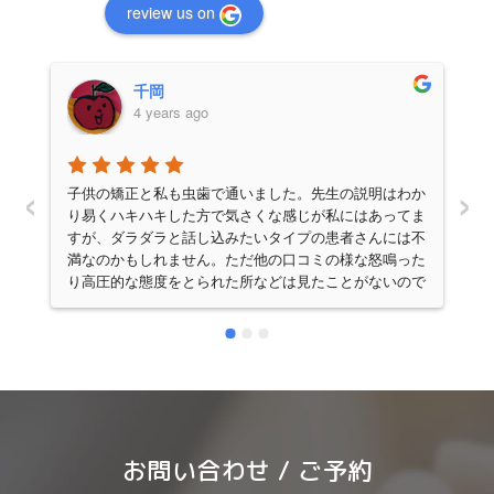
review us on
千岡
4 years ago
‹
›
子供の矯正と私も虫歯で通いました。先生の説明はわか
り易くハキハキした方で気さくな感じが私にはあってま
すが、ダラダラと話し込みたいタイプの患者さんには不
満なのかもしれません。ただ他の口コミの様な怒鳴った
り高圧的な態度をとられた所などは見たことがないので
不思議です。気さくで声が大きい元気な感じがお医者さ
んぽくないからですかね。料金もかなり抑え目で腕もい
いのでいつも混んでいて、先生は飛び回って診察してい
ますが、歯科助手の方が付きっきりお話を聞いてくださ
います。私がかかった時の歯科助手の方はかなり知識が
豊富で先生に聞かなくても疑問は解消されていました
よ。下の歯がかなりガタガタしていた娘の歯は抜歯無し
でとても自然に綺麗になり本当に大満足です。先生が忙
お問い合わせ / ご予約
しい事を理解して、人気があり混んでいる事も我慢出来