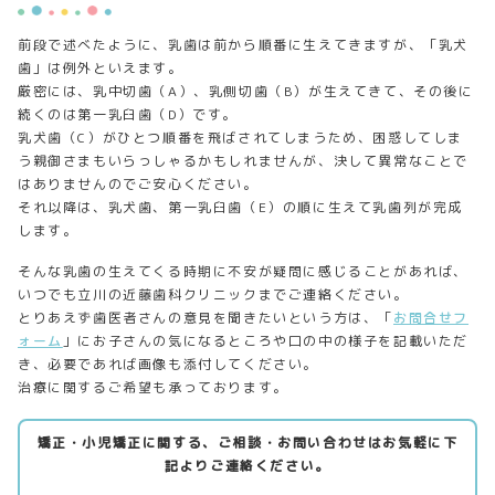
前段で述べたように、乳歯は前から順番に生えてきますが、「乳犬
歯」は例外といえます。
厳密には、乳中切歯（
A
）、乳側切歯（
B
）が生えてきて、その後に
続くのは第一乳臼歯（
D
）です。
乳犬歯（
C
）がひとつ順番を飛ばされてしまうため、困惑してしま
う親御さまもいらっしゃるかもしれませんが、決して異常なことで
はありませんのでご安心ください。
それ以降は、乳犬歯、第一乳臼歯（
E
）の順に生えて乳歯列が完成
します。
そんな乳歯の生えてくる時期に不安が疑問に感じることがあれば、
いつでも立川の近藤歯科クリニックまでご連絡ください。
とりあえず歯医者さんの意見を聞きたいという方は、「
お問合せフ
ォーム
」にお子さんの気になるところや口の中の様子を記載いただ
き、必要であれば画像も添付してください。
治療に関するご希望も承っております。
矯正・小児矯正に関する、ご相談・お問い合わせはお気軽に下
記よりご連絡ください。