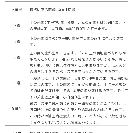
5歳半
最初に下の前歯2本=中切歯
上の前歯2本=中切歯（6歳）、この前歯とほぼ同時に、下
6歳
の奥歯=第一大臼歯、6歳臼歯が生えてきます。
下の前歯残りの2本=側切歯が中切歯の両側に生えてきま
7歳
す。
上の側切歯が生えてきます。『この上の側切歯がなかなか
8歳
生えてこない』と心配される親御さんが多いですが、希に
もともと無い（先天性欠損）こともありますが、ほとんど
の場合は生えるスペース不足でつっかえているのです。
一段落して、下の犬歯と上の前から4番目の第一乳臼歯が抜
9歳
けはじめます。下の歯のは、前から順番に、上は子どもの
犬歯はまだ抜けずにその1本奥の歯が抜けるのです。そして
下の犬歯と上の第一小臼歯が生えます。
後は上の第二乳臼歯（乳歯の一番奥の歯）が次に抜け、ほ
9歳半
ぼ同時に上の最期の生え変わりの乳歯の犬歯が抜けます。
この時が床矯正治療最大の山場、ご本人がよくご飯を噛ん
で食べてくれればまず、綺麗に並びます。