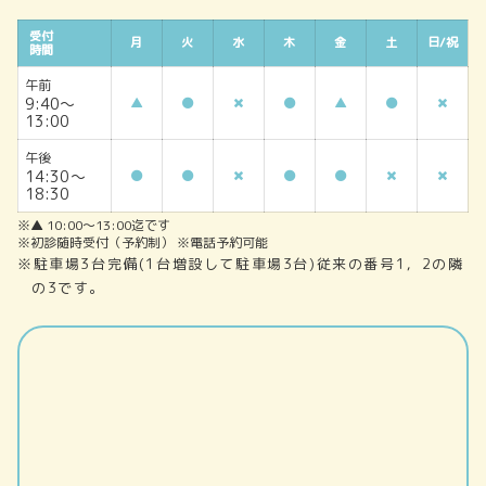
受付
月
火
水
木
金
土
日/祝
時間
午前
9:40～
▲
▲
13:00
午後
14:30～
18:30
※▲ 10:00～13:00迄です
※初診随時受付（予約制） ※電話予約可能
※駐車場3台完備(1台増設して駐車場3台)従来の番号1，2の隣
の3です。