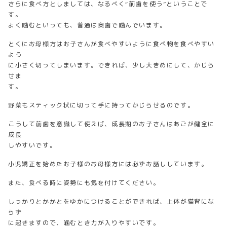
さらに食べ方としましては、なるべく“前歯を使う”ということで
す。
よく噛むといっても、普通は奥歯で噛んでいます。
とくにお母様方はお子さんが食べやすいように食べ物を食べやすい
よう
に小さく切ってしまいます。できれば、少し大きめにして、かじら
せま
す。
野菜もスティック状に切って手に持ってかじらせるのです。
こうして前歯を意識して使えば、成長期のお子さんはあごが健全に
成長
しやすいです。
小児矯正を始めたお子様のお母様方には必ずお話ししています。
また、食べる時に姿勢にも気を付けてください。
しっかりとかかとをゆかにつけることができれば、上体が猫背にな
らず
に起きますので、噛むとき力が入りやすいです。