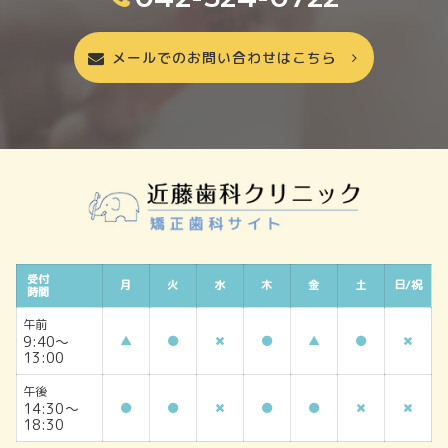
メールでのお問い合わせはこちら
受付
月
火
水
木
金
土
日/祝
時間
午前
9:40～
▲
▲
13:00
午後
14:30～
18:30