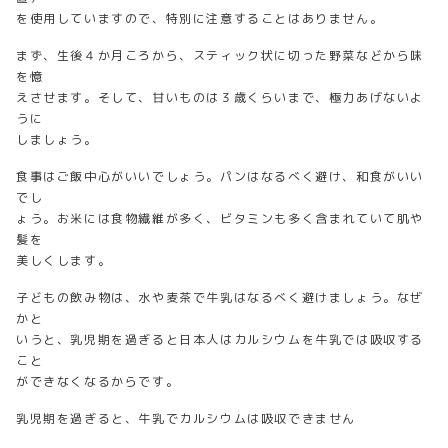
を使用していますので、特別に注意することはありません。
まず、生後４か月ころから、スティック状に切った野菜などから味
を憶
えさせます。そして、甘いものは３歳くらいまで、極力あげないよ
うに
しましょう。
食事はご飯中心がいいでしょう。パンはなるべく避け、和食がいい
でし
ょう。お米には食物繊維が多く、ビタミンも多く含まれていて肌や
髪を
美しくします。
子どもの飲み物は、水や麦茶で牛乳はなるべく避けましょう。なぜ
かと
いうと、乳児期を過ぎると日本人はカルシウムを牛乳では吸収する
こと
ができなくなるからです。
乳児期を過ぎると、牛乳でカルシウムは吸収できません