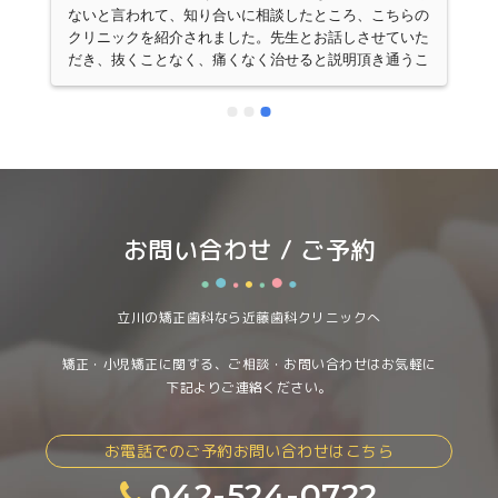
科
ないと言われて、知り合いに相談したところ、こちらの
入
クリニックを紹介されました。先生とお話しさせていた
だき、抜くことなく、痛くなく治せると説明頂き通うこ
とを決めて９年通いました。お陰様で歯を抜くことなく
く
綺麗に揃い、とても感謝しております。予約が取りづら
っ
い(人気があるので)ですが、腕は確かです。料金は一括
の
払いではないのも良かったです。
嬉
お問い合わせ / ご予約
立川の矯正歯科なら近藤歯科クリニックへ
矯正・小児矯正に関する、ご相談・お問い合わせはお気軽に
下記よりご連絡ください。
お電話でのご予約お問い合わせはこちら
042-524-0722