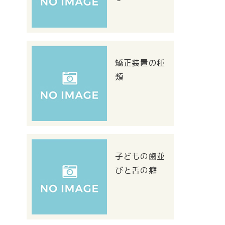
矯正装置の種
類
子どもの歯並
びと舌の癖