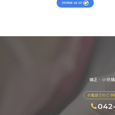
が私にはあってますが、ダラダラと話し
review us on
いタイプの患者さんには不満なのかもし
ん。ただ他の口コミの様な怒鳴ったり高
態度をとられた所などは見たことがない
思議です。気さくで声が大きい元気な感
医者さんぽくないからですかね。料金も
抑え目で腕もいいのでいつも混んでいて
は飛び回って診察していますが、歯科助
が付きっきりお話を聞いてくださいます
かかった時の歯科助手の方はかなり知識
で先生に聞かなくても疑問は解消されて
たよ。下の歯がかなりガタガタしていた
は抜歯無しでとても自然に綺麗になり本
満足です。先生が忙しい事を理解して、
あり混んでいる事も我慢出来る方は是非
てみるといいと思います。
矯正・小児矯
お電話でのご予
042