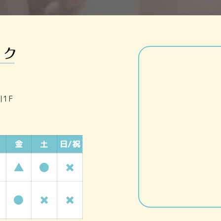
1F
金
土
日/祝
▲