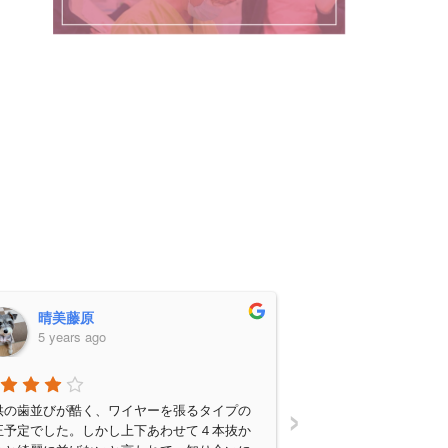
晴美藤原
5 years ago
›
供の歯並びが酷く、ワイヤーを張るタイプの
正予定でした。しかし上下あわせて４本抜か