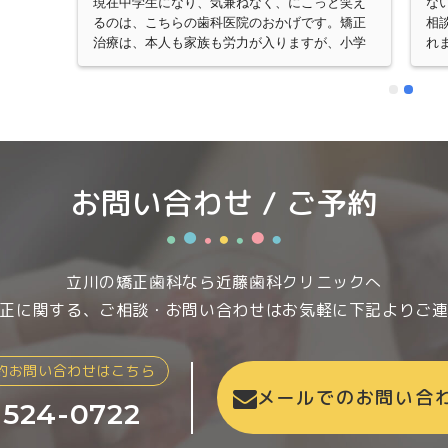
込みた
現在中学生になり、気兼ねなく、にこっと笑え
な
れませ
るのは、こちらの歯科医院のおかげです。矯正
相
圧的な
治療は、本人も家族も労力が入りますが、小学
れ
ので不
生の時に通って良かったっ思います。(中学に入
こ
じがお
ると一気に忙しくなるので。)お菓子の是非や、
を
かなり
生活での決まりなど、最初はびっくりする程厳
と
、先生
しく感じる先生との約束ですが、歯は大事！と
予
手の方
思えば、きっと大丈夫。歯医者さんに連れて行
確
。私が
くことは、時に母親の負担が大きくなります
た
が豊富
が、その分ゴールが見えた時は嬉しく感じまし
お問い合わせ / ご予約
いまし
た。
娘の歯
当に大
人気が
立川の矯正歯科なら近藤歯科クリニックへ
利用し
正に関する、ご相談・お問い合わせはお気軽に
下記よりご
約お問い合わせはこちら
メールでのお問い合
-524-0722