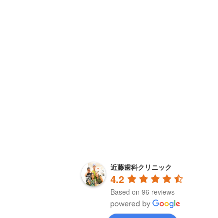
千岡
4 years ago
近藤歯科クリニック
4.2
Based on 96 reviews
子供の矯正と私も虫歯で通いました。先
明はわかり易くハキハキした方で気さく