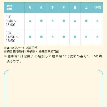
受付
月
火
水
木
金
土
日/祝
時間
午前
9:40～
▲
▲
13:00
午後
14:30～
18:30
※▲ 10:00～13:00迄です
※初診随時受付（予約制） ※電話予約可能
※駐車場3台完備(1台増設して駐車場3台)従来の番号1，2の隣
の3です。