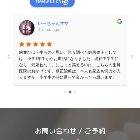
review us on
いーちゃんママ
4 years ago
‹
›
か
歯並びは一生ものと思い、色々調べた結果矯正として
ま
は、小学1年生からお世話になりました。現在中学生に
不
なり、気兼ねなく、にこっと笑えるのは、こちらの歯科
た
医院のおかげです。矯正治療は、本人も家族も労力が入
で
りますが、小学生の時に通って良かったっ思います。
さ
(中学に入ると一気に忙しくなるので。)お菓子の是非
い
や、生活での決まりなど、最初はびっくりする程厳しく
い
感じる先生との約束ですが、歯は大事！と思えば、きっ
さ
と大丈夫。歯医者さんに連れて行くことは、時に母親の
が
負担が大きくなりますが、その分ゴールが見えた時は嬉
しく感じました。
し
忙
お問い合わせ / ご予約
来