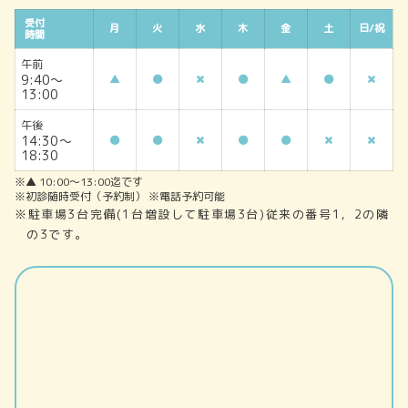
受付
月
火
水
木
金
土
日/祝
時間
午前
9:40～
▲
▲
13:00
午後
14:30～
18:30
※▲ 10:00～13:00迄です
※初診随時受付（予約制） ※電話予約可能
※駐車場3台完備(1台増設して駐車場3台)従来の番号1，2の隣
の3です。