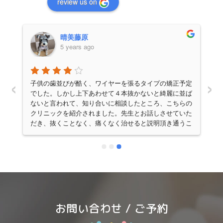
review us on
晴美藤原
5 years ago
‹
›
子供の歯並びが酷く、ワイヤーを張るタイプの矯正予定
に
でした。しかし上下あわせて４本抜かないと綺麗に並ば
科
ないと言われて、知り合いに相談したところ、こちらの
入
クリニックを紹介されました。先生とお話しさせていた
だき、抜くことなく、痛くなく治せると説明頂き通うこ
とを決めて９年通いました。お陰様で歯を抜くことなく
く
綺麗に揃い、とても感謝しております。予約が取りづら
っ
い(人気があるので)ですが、腕は確かです。料金は一括
の
払いではないのも良かったです。
嬉
お問い合わせ / ご予約