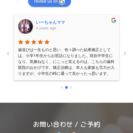
review us on
いーちゃんママ
4 years ago
‹
›
か
歯並びは一生ものと思い、色々調べた結果矯正として
ま
は、小学1年生からお世話になりました。現在中学生に
不
なり、気兼ねなく、にこっと笑えるのは、こちらの歯科
た
医院のおかげです。矯正治療は、本人も家族も労力が入
で
りますが、小学生の時に通って良かったっ思います。
さ
(中学に入ると一気に忙しくなるので。)お菓子の是非
い
や、生活での決まりなど、最初はびっくりする程厳しく
い
感じる先生との約束ですが、歯は大事！と思えば、きっ
さ
と大丈夫。歯医者さんに連れて行くことは、時に母親の
が
負担が大きくなりますが、その分ゴールが見えた時は嬉
しく感じました。
し
忙
お問い合わせ / ご予約
来