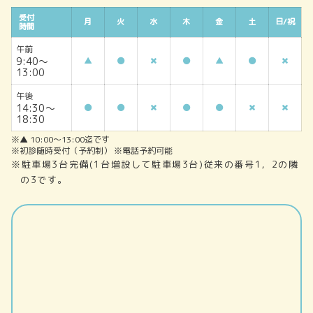
受付
月
火
水
木
金
土
日/祝
時間
午前
9:40～
▲
▲
13:00
午後
14:30～
18:30
※▲ 10:00～13:00迄です
※初診随時受付（予約制） ※電話予約可能
※駐車場3台完備(1台増設して駐車場3台)従来の番号1，2の隣
の3です。