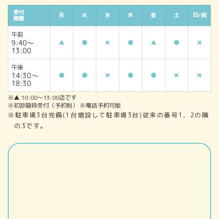
受付
月
火
水
木
金
土
日/祝
時間
午前
9:40～
▲
▲
13:00
午後
14:30～
18:30
※▲ 10:00～13:00迄です
※初診随時受付（予約制） ※電話予約可能
※駐車場3台完備(1台増設して駐車場3台)従来の番号1，2の隣
の3です。