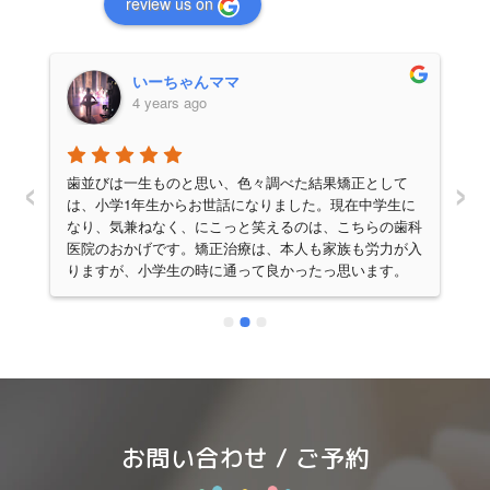
review us on
いーちゃんママ
4 years ago
‹
›
か
歯並びは一生ものと思い、色々調べた結果矯正として
ま
は、小学1年生からお世話になりました。現在中学生に
不
なり、気兼ねなく、にこっと笑えるのは、こちらの歯科
た
医院のおかげです。矯正治療は、本人も家族も労力が入
で
りますが、小学生の時に通って良かったっ思います。
さ
(中学に入ると一気に忙しくなるので。)お菓子の是非
い
や、生活での決まりなど、最初はびっくりする程厳しく
い
感じる先生との約束ですが、歯は大事！と思えば、きっ
さ
と大丈夫。歯医者さんに連れて行くことは、時に母親の
が
負担が大きくなりますが、その分ゴールが見えた時は嬉
しく感じました。
し
忙
お問い合わせ / ご予約
来